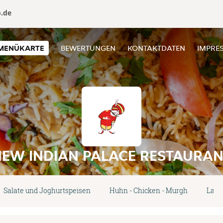
o.de
MENÜKARTE
BEWERTUNGEN
KONTAKTDATEN
IMPRE
NEW INDIAN PALACE RESTAURAN
Salate und Joghurtspeisen
Huhn - Chicken - Murgh
Lamm